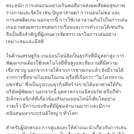
ตระหนัก การเล่นเกมอย่างเกินพอดีอาจส่งผลเสียต่อสุขภาพ
ร่างกายและจิตใจ เช่น ปัญหาสายตา การนอนไม่พอ และ
การเสพติดเกม นอกจากนี้ การใช้เวลานานเกินไปในการเล่น
เกมอาจส่งผลกระทบต่อการเรียนและการทำงานได้เช่นกัน
จึงเป็นสิ่งสำคัญที่ผู้เล่นควรจัดสรรเวลาในการเล่นอย่าง
เหมาะสมและมีสติ
ในด้านเศรษฐกิจ เกมออนไลน์ยังเป็นธุรกิจที่มีมูลค่าสูง การ
พัฒนาเกมต้องใช้เทคโนโลยีขั้นสูงและทีมงานที่มีความ
เชี่ยวชาญ นอกจากรายได้จากการขายเกมแล้ว ยังมีรายได้
จากการซื้อขายไอเทมในเกม หรือที่เรียกว่า “ไมโครทราน
แซกชัน” ซึ่งเป็นรูปแบบธุรกิจที่สร้างรายได้มหาศาลให้กับ
บริษัทผู้พัฒนา นอกจากนี้ อุตสาหกรรมอีสปอร์ต หรือกีฬา
อิเล็กทรอนิกส์ที่เกี่ยวข้องกับเกมออนไลน์ก็เติบโตอย่าง
รวดเร็ว มีการแข่งขันที่มีผู้ชมจำนวนมาก และมีการ
สนับสนุนจากแบรนด์ใหญ่ ๆ ทั่วโลก
สำหรับผู้ปกครอง การดูแลและให้คำแนะนำเกี่ยวกับการเล่น