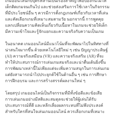
เกมออนไลน์กับบุตรหลานเป็นเรื่องสำคัญ เพื่อป้องกันไม่ให้
เด็กติดเกมจนเกินไป และช่วยส่งเสริมการใช้เวลาในกิจกรรม
ที่มีประโยชน์อื่น ๆ ควรมีการตั้งกฎเกณฑ์เกี่ยวกับเวลาที่เล่น
และคัดเลือกเกมที่เหมาะสมตามวัย นอกจากนี้ การพูดคุย
แลกเปลี่ยนความคิดเห็นเกี่ยวกับเนื้อหาในเกมจะช่วยให้เด็ก
มีความเข้าใจและรู้จักแยกแยะความจริงกับความเป็นเกม
ในอนาคต เกมออนไลน์มีแนวโน้มที่จะพัฒนาไปในทิศทางที่
น่าสนใจมากขึ้น ด้วยเทคโนโลยีใหม่ ๆ เช่น ปัญญาประดิษฐ์
(AI) ความจริงเสมือน (VR) และความจริงเสริม (AR) ที่จะ
ทำให้ประสบการณ์การเล่นเกมสมจริงและน่าตื่นเต้นยิ่งขึ้น
การพัฒนาเหล่านี้ไม่เพียงแต่จะเพิ่มความสนุกในการเล่นเกม
แต่ยังสามารถนำไปประยุกต์ใช้ในด้านอื่น ๆ เช่น การศึกษา
การฝึกอบรม และการสร้างสรรค์ผลงานใหม่ ๆ
โดยสรุป เกมออนไลน์เป็นกิจกรรมที่มีทั้งข้อดีและข้อเสีย
การเล่นเกมอย่างมีสติและสมดุลจะช่วยให้ผู้เล่นได้รับ
ประสบการณ์ที่ดี และหลีกเลี่ยงผลกระทบที่ไม่พึงประสงค์
สำหรับใครที่สนใจเล่นเกมออนไลน์ ควรเลือกเกมที่เหมาะ