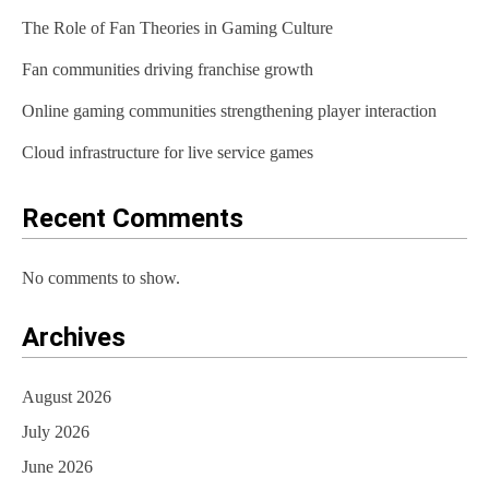
The Role of Fan Theories in Gaming Culture
g
Fan communities driving franchise growth
a
t
Online gaming communities strengthening player interaction
i
Cloud infrastructure for live service games
o
Recent Comments
n
No comments to show.
Archives
August 2026
July 2026
June 2026