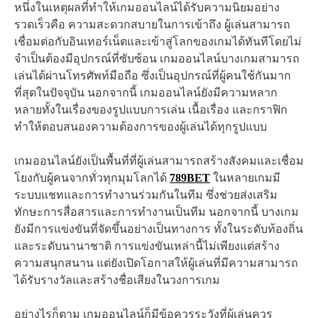
หนึ่งในเหตุผลที่ทำให้เกมออนไลน์ได้รับความนิยมอย่าง
รวดเร็วคือ ความสะดวกสบายในการเข้าถึง ผู้เล่นสามารถ
เชื่อมต่อกับอินเทอร์เน็ตและเข้าสู่โลกของเกมได้ทันทีโดยไม่
จำเป็นต้องมีอุปกรณ์ที่ซับซ้อน เกมออนไลน์บางเกมสามารถ
เล่นได้ผ่านโทรศัพท์มือถือ ซึ่งเป็นอุปกรณ์ที่ผู้คนใช้กันมาก
ที่สุดในปัจจุบัน นอกจากนี้ เกมออนไลน์ยังมีความหลาก
หลายทั้งในเรื่องของรูปแบบการเล่น เนื้อเรื่อง และกราฟิก
ทำให้ตอบสนองความต้องการของผู้เล่นได้ทุกรูปแบบ
เกมออนไลน์ยังเป็นพื้นที่ที่ผู้เล่นสามารถสร้างสังคมและเชื่อม
โยงกับผู้คนจากทั่วทุกมุมโลกได้
789BET
ในหลายเกมมี
ระบบแชทและการทำงานร่วมกันในทีม ซึ่งช่วยส่งเสริม
ทักษะการสื่อสารและการทำงานเป็นทีม นอกจากนี้ บางเกม
ยังมีการแข่งขันที่จัดขึ้นอย่างเป็นทางการ ทั้งในระดับท้องถิ่น
และระดับนานาชาติ การแข่งขันเหล่านี้ไม่เพียงแต่สร้าง
ความสนุกสนาน แต่ยังเปิดโอกาสให้ผู้เล่นที่มีความสามารถ
ได้รับรางวัลและสร้างชื่อเสียงในวงการเกม
อย่างไรก็ตาม เกมออนไลน์ก็มีข้อควรระวังที่ผู้เล่นควร