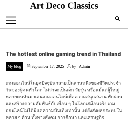
Art Deco Classics
Skip
to
content
The hottest online gaming trend in Thailand
My blog
September 17, 2025
by
Admin
เกมออนไลน์ในยุคปัจจุบันกลายเป็นส่วนหนึ่งของชีวิตประจำ
วันของผู้คนทั่วโลก ไม่ว่าจะเป็นเด็ก วัยรุ่น หรือแม้แต่ผู้ใหญ่
หลายคนหันมาเล่นเกมออนไลน์เพื่อความสนุกสนาน พักผ่อน
และสร้างความสัมพันธ์กับเพื่อน ๆ ในโลกเสมือนจริง เกม
ออนไลน์ไม่ได้มีแค่ความบันเทิงเท่านั้น แต่ยังส่งผลกระทบใน
หลาย ๆ ด้าน ทั้งทางสังคม การศึกษา และเศรษฐกิจ